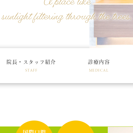
A place like
sunlight filtering
through the trees.
院長・スタッフ紹介
診療内容
STAFF
MEDICAL