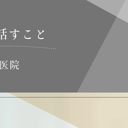
話すこと
医院