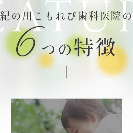
EATU
紀の川こもれび歯科医院
6
特徴
つの