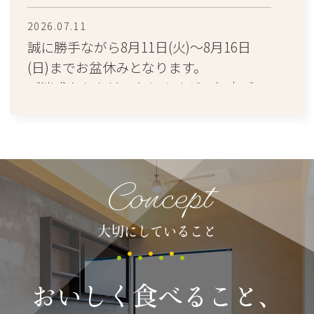
2026.07.11
誠に勝手ながら8月11日(火)～8月16日
(日)までお盆休みとなります。
ご迷惑をおかけいたしますが、何卒ご了
承ください。
2026.06.23
7月28日（火）は、16時以降から休診と
Concept
いたします。
ご迷惑をおかけいたしますが、何卒ご了
承ください。
大切にしていること
2026.06.23
6月23日（火）は、16時以降から休診と
おいしく食べること、
いたします。