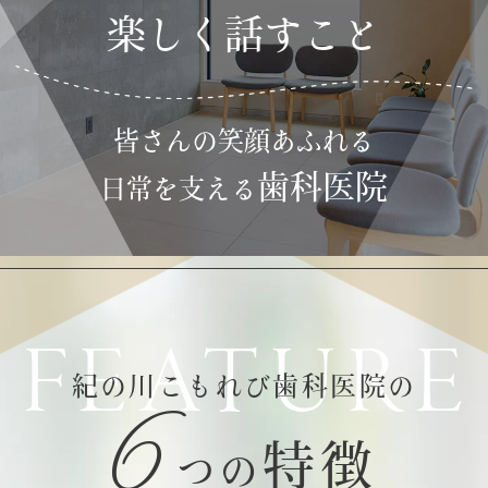
ご迷惑をおかけいたしますが、何卒ご了
楽しく話すこと
承ください。
2026.05.12
皆さんの笑顔あふれる
5月19日（火）は、16時以降から休診と
歯科医院
いたします。
日常を支える
ご迷惑をおかけいたしますが、何卒ご了
承ください。
FEATURE
6
紀の川こもれび歯科医院の
特徴
つの