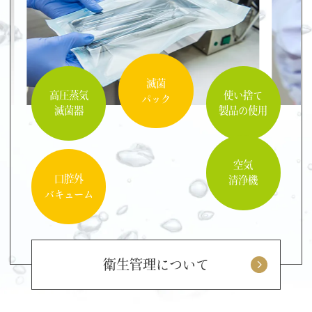
滅菌
高圧蒸気
使い捨て
パック
滅菌器
製品の使用
空気
口腔外
清浄機
バキューム
衛生管理について