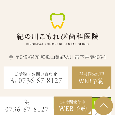
〒649-6426 和歌山県紀の川市下井阪466-1
24時間受付中
ご予約・お問い合わせ
0736-67-8127
WEB予約
診療時間
月
火
水
木
金
土
日
祝
9:30～12:00
●
●
／
●
●
▲
／
／